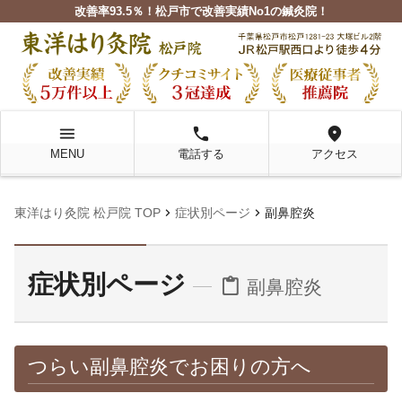
改善率93.5％！松戸市で改善実績No1の鍼灸院！
menu
local_phone
location_on
MENU
電話する
アクセス
chevron_right
chevron_right
東洋はり灸院 松戸院 TOP
症状別ページ
副鼻腔炎
症状別ページ
content_paste
副鼻腔炎
つらい副鼻腔炎でお困りの方へ