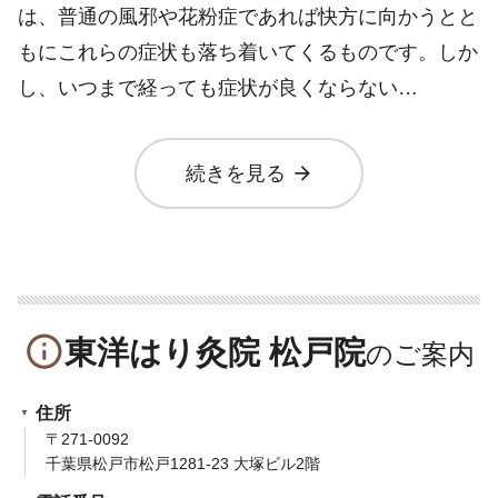
は、普通の風邪や花粉症であれば快方に向かうとと
もにこれらの症状も落ち着いてくるものです。しか
し、いつまで経っても症状が良くならない…
arrow_forward
続きを見る
info_outline
東洋はり灸院 松戸院
住所
〒271-0092
千葉県松戸市松戸1281-23 大塚ビル2階