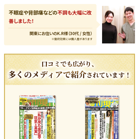
不眠症や背部痛などの
不調も大幅に改
善しました！
関東にお住いのK.R様（30代 / 女性）
※施術効果には個人差があります
口コミでも広がり、
多くのメディ
アで紹介
さ
れています！