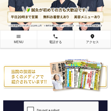
menu
local_phone
location_on
MENU
電話する
アクセス