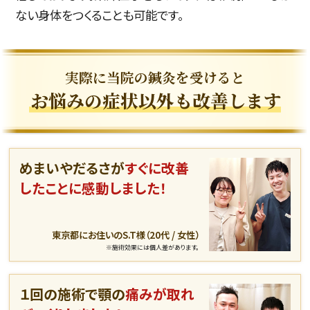
ない身体をつくることも可能です。
実際に当院の鍼灸を受けると
お悩みの症状以外も改
善します
めまいやだるさが
すぐに改善
したことに感動しました！
東京都にお住いのS.T様（20代 / 女性）
※施術効果には個人差があります。
１回の施術で顎の
痛みが取れ