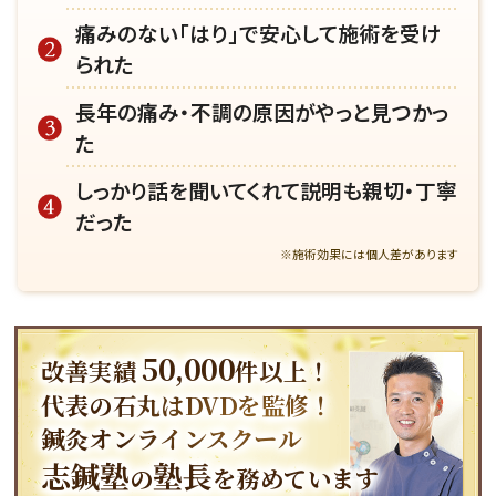
痛みのない「はり」で安心して施術を受け
られた
長年の痛み・不調の原因がやっと見つかっ
た
しっかり話を聞いてくれて説明も親切・丁寧
だった
※施術効果には個人差があります
50,000
改善実績
件以上！
代表の石丸はDVDを監修！
鍼灸オンラインスクール
志鍼塾
塾長
の
を務めています