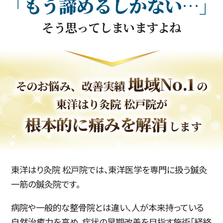
「も
う諦
めるし
かない…」
そう思ってしまいますよね
地域No.1
そのお悩み、改善実績
の
東洋はり灸院 松戸院が
根本的に痛みを解消
します
東洋はり灸院 松戸院では、東洋医学を専門に扱う鍼灸
一筋の鍼灸院です。
病院や一般的な整骨院とは違い、人が本来持っている
自然治癒力を高め、症状の早期改善を目指す施術「経絡