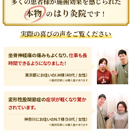
多くの患者様が施術効果を感じられた
本物
はり灸院
の
です！
実際の喜びの声をご覧ください
坐骨神経痛の痛みもよくなり、
仕事も長
時間できるようになりました！
東京都にお住いのI.M様（40代 / 女性）
※施術効果には個人差があります
変形性股関節症の
症状が軽くなり驚か
されています。
神奈川にお住いのN.T様（50代 / 女性）
※施術効果には個人差があります