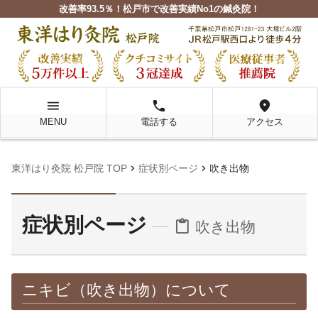
改善率93.5％！松戸市で改善実績No1の鍼灸院！
menu
local_phone
location_on
MENU
電話する
アクセス
chevron_right
chevron_right
東洋はり灸院 松戸院 TOP
症状別ページ
吹き出物
症状別ページ
content_paste
吹き出物
ニキビ（吹き出物）について