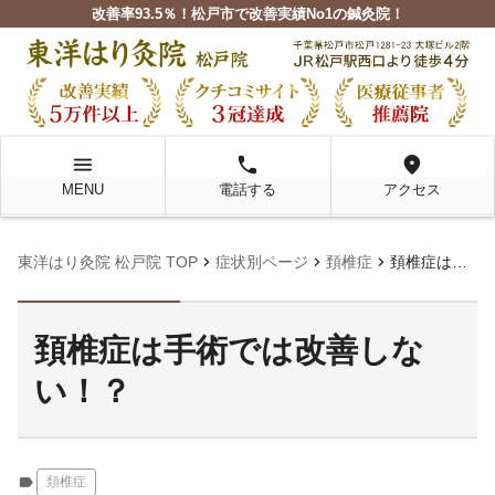
改善率93.5％！松戸市で改善実績No1の鍼灸院！
menu
local_phone
location_on
MENU
電話する
アクセス
chevron_right
chevron_right
chevron_right
東洋はり灸院 松戸院 TOP
症状別ページ
頚椎症
頚椎症は手術では改善しない！？
頚椎症は手術では改善しな
い！？
label
頚椎症