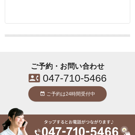
ご予約・お問い合わせ
contact_phone
047-710-5466
event_available
ご予約は24時間受付中
東洋はり灸院 松戸院 / 〒271-0092 千葉県松戸市松戸1281-23 大塚ビ
contact_phone
ル2階 / JR松戸駅西口より徒歩4分 /
047-710-5466