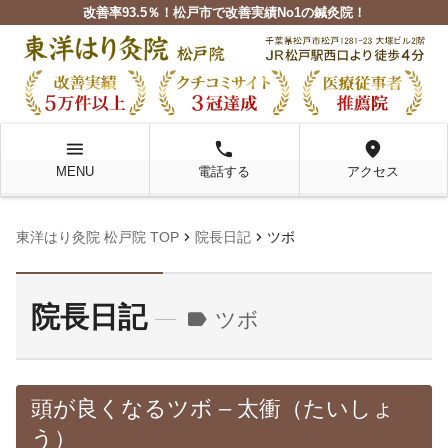
改善率93.5％！松戸市で改善実績No1の鍼灸院！
menu
local_phone
location_on
MENU
電話する
アクセス
chevron_right
chevron_right
東洋はり灸院 松戸院 TOP
院長日記
ツボ
院長日記
label
ツボ
頭が良くなるツボ – 太衝（たいしょ
う）