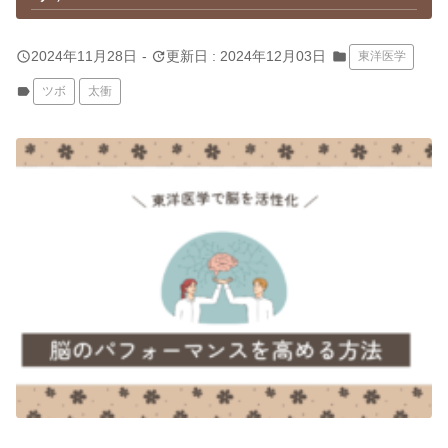
query_builder
update
2024年11月28日
-
更新日 : 2024年12月03日
folder
東洋医学
label
ツボ
太衝