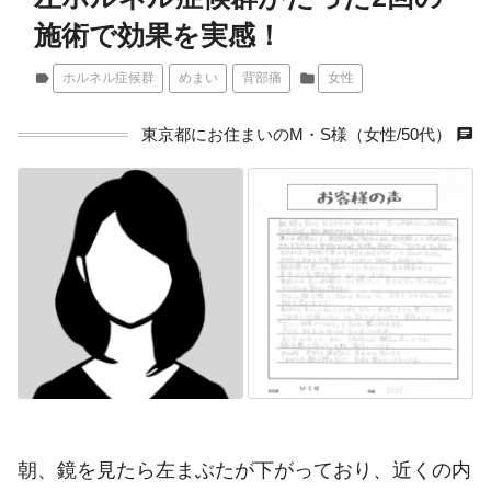
施術で効果を実感！
label
ホルネル症候群
めまい
背部痛
folder
女性
chat
東京都にお住まいのM・S様（女性/50代）
朝、鏡を見たら左まぶたが下がっており、近くの内