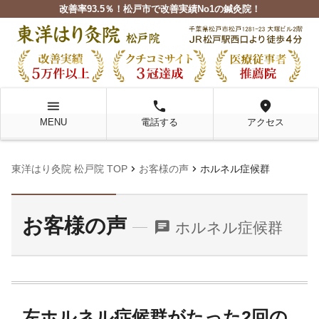
改善率93.5％！松戸市で改善実績No1の鍼灸院！
menu
local_phone
location_on
MENU
電話する
アクセス
chevron_right
chevron_right
東洋はり灸院 松戸院 TOP
お客様の声
ホルネル症候群
お客様の声
chat
ホルネル症候群
左ホルネル症候群がたった2回の