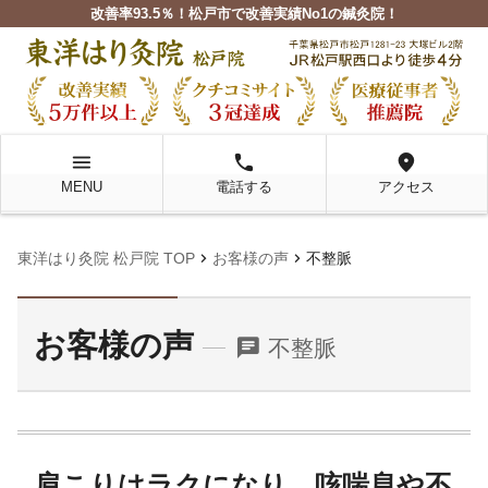
改善率93.5％！松戸市で改善実績No1の鍼灸院！
menu
local_phone
location_on
MENU
電話する
アクセス
chevron_right
chevron_right
東洋はり灸院 松戸院 TOP
お客様の声
不整脈
お客様の声
chat
不整脈
肩こりはラクになり、咳喘息や不