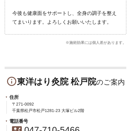
今後も健康面をサポートし、全身の調子を整え
てまいります。よろしくお願いいたします。
※施術効果には個人差があります。
info_outline
東洋はり灸院 松戸院
住所
〒271-0092
千葉県松戸市松戸1281-23 大塚ビル2階
電話番号
contact_phone
047-710-5466