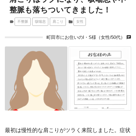
整脈も落ちついてきました！
label
不整脈
咳喘息
肩こり
folder
女性
chat
町田市にお住いのI・S様（女性/50代）
最初は慢性的な肩こりがツラく来院しました。症状